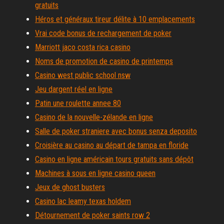
gratuits
Héros et généraux tireur délite à 10 emplacements
Vrai code bonus de rechargement de poker
Marriott jaco costa rica casino
Noms de promotion de casino de printemps
Casino west public school nsw
Jeu dargent réel en ligne
Patin une roulette annee 80
Casino de la nouvelle-zélande en ligne
Salle de poker straniere avec bonus senza deposito
Croisière au casino au départ de tampa en floride
Casino en ligne américain tours gratuits sans dépôt
Machines à sous en ligne casino queen
Jeux de ghost busters
Casino lac leamy texas holdem
Détournement de poker saints row 2