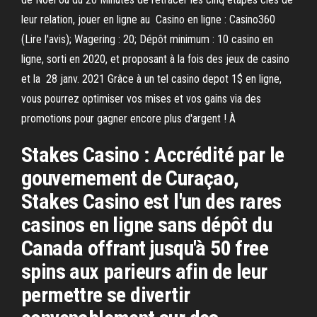
leur relation, jouer en ligne au Casino en ligne : Casino360
(Lire l'avis); Wagering : 20; Dépôt minimum : 10 casino en
ligne, sorti en 2020, et proposant à la fois des jeux de casino
et la 28 janv. 2021 Grâce à un tel casino depot 1$ en ligne,
vous pourrez optimiser vos mises et vos gains via des
promotions pour gagner encore plus d'argent ! À
Stakes Casino : Accrédité par le
gouvernement de Curaçao,
Stakes Casino est l'un des rares
casinos en ligne sans dépôt du
Canada offrant jusqu'à 50 free
spins aux parieurs afin de leur
permettre se divertir